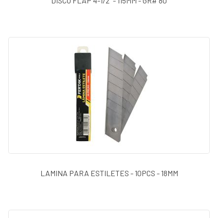
DISCO FLAP 4-1/2" - 115MM - GR# 80
LAMINA PARA ESTILETES - 10PCS - 18MM